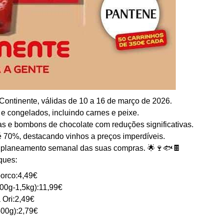
ontinente, válidas de 10 a 16 de março de 2026.
e congelados, incluindo carnes e peixe.
as e bombons de chocolate com reduções significativas.
 70%, destacando vinhos a preços imperdíveis.
m o planeamento semanal das suas compras. 🌟🍷🐟🍫
ques:
porco:4,49€
00g-1,5kg):11,99€
 Ori:2,49€
00g):2,79€