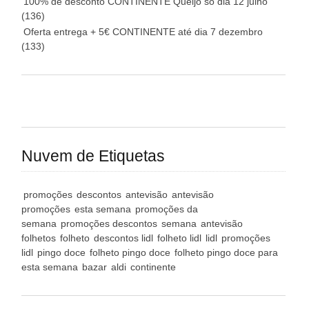
100% de desconto CONTINENTE Queijo só dia 12 julho
(136)
Oferta entrega + 5€ CONTINENTE até dia 7 dezembro
(133)
Nuvem de Etiquetas
promoções
descontos
antevisão
antevisão
promoções
esta semana
promoções da
semana
promoções descontos
semana
antevisão
folhetos
folheto
descontos lidl
folheto lidl
lidl
promoções
lidl
pingo doce
folheto pingo doce
folheto pingo doce para
esta semana
bazar
aldi
continente