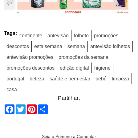
Tags:
continente
antevisão
folheto
promoções
descontos
esta semana
semana
antevisão folhetos
antevisão promoções
promoções da semana
promoções descontos
edição digital
higiene
portugal
beleza
saúde e bem-estar
bebé
limpeza
casa
Partilhar:
Facebook
Twitter
Pinterest
Share
Seja o Primeiro a Comentar