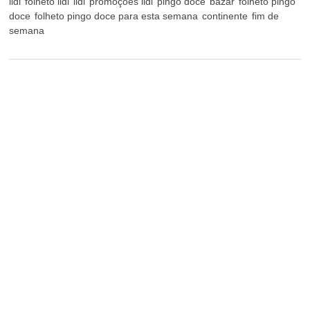
lidl
folheto lidl
lidl
promoções lidl
pingo doce
bazar
folheto pingo
doce
folheto pingo doce para esta semana
continente
fim de
semana