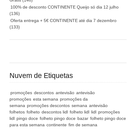
Grátis
(146)
100% de desconto CONTINENTE Queijo só dia 12 julho
(136)
Oferta entrega + 5€ CONTINENTE até dia 7 dezembro
(133)
Nuvem de Etiquetas
promoções
descontos
antevisão
antevisão
promoções
esta semana
promoções da
semana
promoções descontos
semana
antevisão
folhetos
folheto
descontos lidl
folheto lidl
lidl
promoções
lidl
pingo doce
folheto pingo doce
bazar
folheto pingo doce
para esta semana
continente
fim de semana