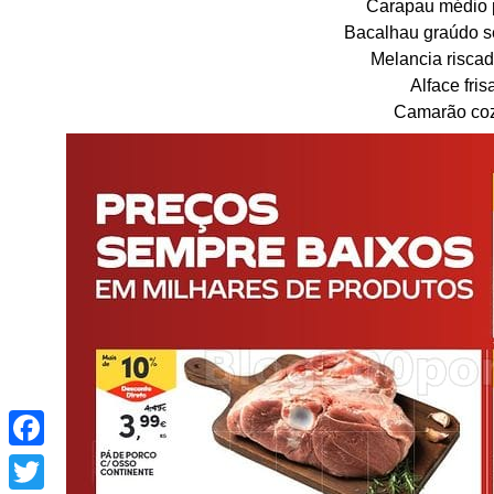
Carapau médio 
Bacalhau graúdo se
Melancia riscad
Alface fri
Camarão coz
Facebook
Twitter