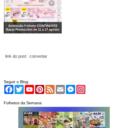
Antevisão Folheto CONTINENTE
Bazar Promoções de 11 a 17 agosto
link do post
comentar
Seguir o Blog:
Facebook
Twitter
YouTube
Pinterest
Feed
Email
Messenger
Instagram
Folhetos da Semana: