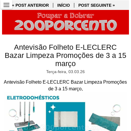
« POST ANTERIOR
« POST ANTERIOR
INÍCIO
INÍCIO
POST SEGUINTE »
POST SEGUINTE »
Antevisão Folheto E-LECLERC
Bazar Limpeza Promoções de 3 a 15
março
Terça-feira, 03.03.26
Antevisão Folheto E-LECLERC Bazar Limpeza Promoções
de 3 a 15 março,