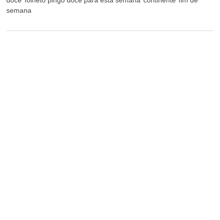
doce
folheto pingo doce para esta semana
continente
fim de
semana