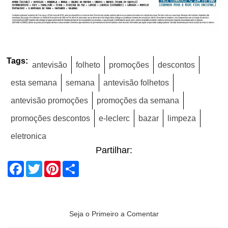
Tags:
antevisão
folheto
promoções
descontos
esta semana
semana
antevisão folhetos
antevisão promoções
promoções da semana
promoções descontos
e-leclerc
bazar
limpeza
eletronica
Partilhar:
Facebook
Twitter
Pinterest
Share
Seja o Primeiro a Comentar