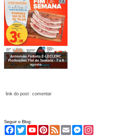
Antevisão Folheto E-LECLERC
Promoções Fim de Semana - 7 a 9
agosto
link do post
comentar
Seguir o Blog:
Facebook
Twitter
YouTube
Pinterest
Feed
Email
Messenger
Instagram