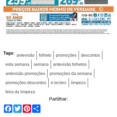
Tags:
antevisão
folheto
promoções
descontos
esta semana
semana
antevisão folhetos
antevisão promoções
promoções da semana
promoções descontos
e-leclerc
limpeza
feira da limpeza
Partilhar:
Facebook
Twitter
Pinterest
Share