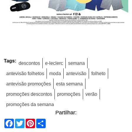
Tags:
descontos
e-leclerc
semana
antevisão folhetos
moda
antevisão
folheto
antevisão promoções
esta semana
promoções descontos
promoções
verão
promoções da semana
Partilhar:
Facebook
Twitter
Pinterest
Share