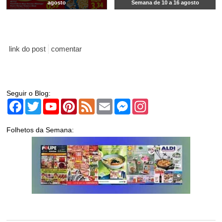
agosto
Semana de 10 a 16 agosto
link do post
comentar
Seguir o Blog:
Facebook
Twitter
YouTube
Pinterest
Feed
Email
Messenger
Instagram
Folhetos da Semana: