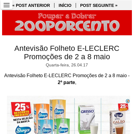
« POST ANTERIOR
« POST ANTERIOR
INÍCIO
INÍCIO
POST SEGUINTE »
POST SEGUINTE »
Antevisão Folheto E-LECLERC
Promoções de 2 a 8 maio
Quarta-feira, 26.04.17
Antevisão Folheto E-LECLERC Promoções de 2 a 8 maio -
2ª parte
,