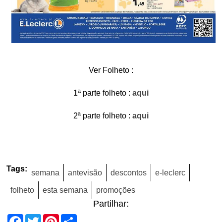
Ver Folheto :
1ª parte folheto :
aqui
2ª parte folheto :
aqui
Tags:
semana
antevisão
descontos
e-leclerc
folheto
esta semana
promoções
Partilhar:
Facebook
Twitter
Pinterest
Share