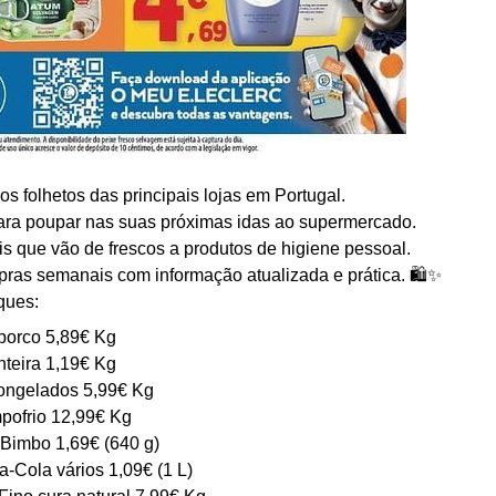
s folhetos das principais lojas em Portugal.
ara poupar nas suas próximas idas ao supermercado.
is que vão de frescos a produtos de higiene pessoal.
pras semanais com informação atualizada e prática. 🛍️✨
ques:
 porco 5,89€ Kg
nteira 1,19€ Kg
congelados 5,99€ Kg
pofrio 12,99€ Kg
 Bimbo 1,69€ (640 g)
-Cola vários 1,09€ (1 L)
ino cura natural 7,99€ Kg