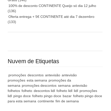
Grátis
(146)
100% de desconto CONTINENTE Queijo só dia 12 julho
(136)
Oferta entrega + 5€ CONTINENTE até dia 7 dezembro
(133)
Nuvem de Etiquetas
promoções
descontos
antevisão
antevisão
promoções
esta semana
promoções da
semana
promoções descontos
semana
antevisão
folhetos
folheto
descontos lidl
folheto lidl
lidl
promoções
lidl
pingo doce
folheto pingo doce
bazar
folheto pingo doce
para esta semana
continente
fim de semana