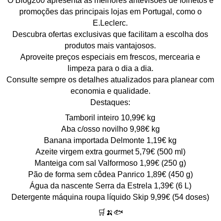
O Blog200 apresenta as melhores antevisões de folhetos e
promoções das principais lojas em Portugal, como o
E.Leclerc.
Descubra ofertas exclusivas que facilitam a escolha dos
produtos mais vantajosos.
Aproveite preços especiais em frescos, mercearia e
limpeza para o dia a dia.
Consulte sempre os detalhes atualizados para planear com
economia e qualidade.
Destaques:
Tamboril inteiro 10,99€ kg
Aba c/osso novilho 9,98€ kg
Banana importada Delmonte 1,19€ kg
Azeite virgem extra gourmet 5,79€ (500 ml)
Manteiga com sal Valformoso 1,99€ (250 g)
Pão de forma sem côdea Panrico 1,89€ (450 g)
Água da nascente Serra da Estrela 1,39€ (6 L)
Detergente máquina roupa líquido Skip 9,99€ (54 doses)
🛒🍌🐟