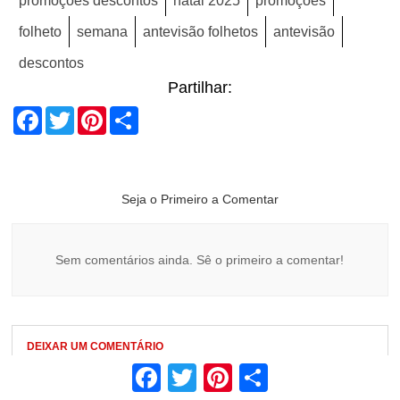
promoções descontos
natal 2025
promoções
folheto
semana
antevisão folhetos
antevisão
descontos
Partilhar:
Facebook
Twitter
Pinterest
Share
Seja o Primeiro a Comentar
Sem comentários ainda. Sê o primeiro a comentar!
DEIXAR UM COMENTÁRIO
Facebook
Twitter
Pinterest
Share
A TUA MENSAGEM