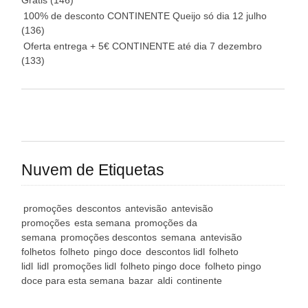
Grátis
(146)
100% de desconto CONTINENTE Queijo só dia 12 julho
(136)
Oferta entrega + 5€ CONTINENTE até dia 7 dezembro
(133)
Nuvem de Etiquetas
promoções
descontos
antevisão
antevisão
promoções
esta semana
promoções da
semana
promoções descontos
semana
antevisão
folhetos
folheto
pingo doce
descontos lidl
folheto
lidl
lidl
promoções lidl
folheto pingo doce
folheto pingo
doce para esta semana
bazar
aldi
continente