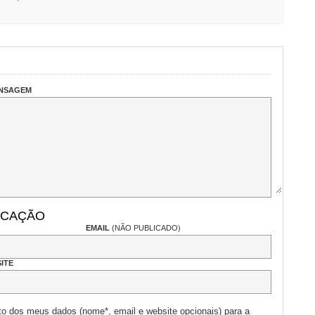
ENSAGEM
ICAÇÃO
EMAIL
(NÃO PUBLICADO)
ITE
to dos meus dados (nome*, email e website opcionais) para a