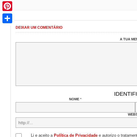
Pinterest
Share
DEIXAR UM COMENTÁRIO
A TUA M
IDENTIF
NOME
*
WEBS
Li e aceito a
Política de Privacidade
e autorizo o tratamen