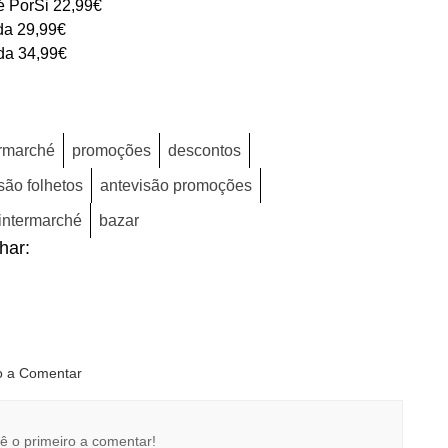
é PorSi 22,99€
da 29,99€
da 34,99€
rmarché
promoções
descontos
são folhetos
antevisão promoções
 intermarché
bazar
lhar:
ro a Comentar
ê o primeiro a comentar!