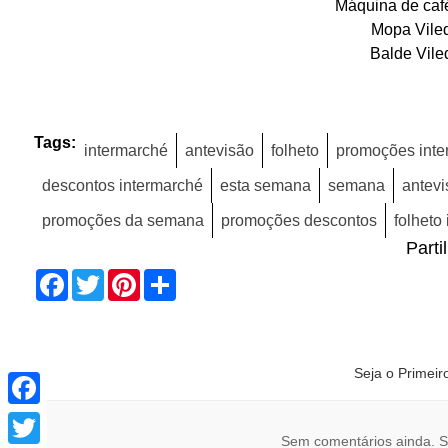
Máquina de caf
Mopa Vile
Balde Vile
Tags:
intermarché
antevisão
folheto
promoções inte
descontos intermarché
esta semana
semana
antevi
promoções da semana
promoções descontos
folheto
Parti
Facebook
Twitter
Pinterest
Share
Seja o Primei
Facebook
Twitter
Sem comentários ainda. S