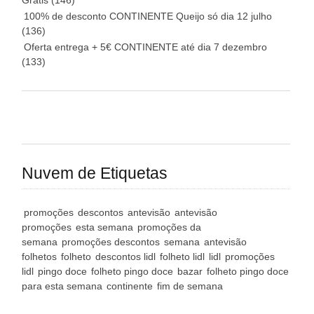
Grátis
(146)
100% de desconto CONTINENTE Queijo só dia 12 julho
(136)
Oferta entrega + 5€ CONTINENTE até dia 7 dezembro
(133)
Nuvem de Etiquetas
promoções
descontos
antevisão
antevisão
promoções
esta semana
promoções da
semana
promoções descontos
semana
antevisão
folhetos
folheto
descontos lidl
folheto lidl
lidl
promoções
lidl
pingo doce
folheto pingo doce
bazar
folheto pingo doce
para esta semana
continente
fim de semana