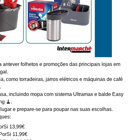
 antever folhetos e promoções das principais lojas em
gal.
ia, como torradeiras, jarros elétricos e máquinas de café
.
asa, incluindo mopa com sistema Ultramax e balde Easy
ng 🧹.
ugar e prepare-se para poupar nas suas escolhas.
ques:
orSi 13,99€
 PorSi 11,99€