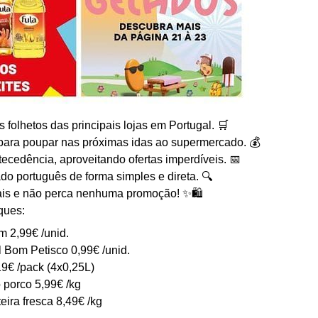
folhetos das principais lojas em Portugal. 🛒
para poupar nas próximas idas ao supermercado. 💰
ecedência, aproveitando ofertas imperdíveis. 📅
o português de forma simples e direta. 🔍
is e não perca nenhuma promoção! ✨🛍️
ques:
 2,99€ /unid.
 Bom Petisco 0,99€ /unid.
19€ /pack (4x0,25L)
o porco 5,99€ /kg
eira fresca 8,49€ /kg