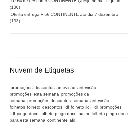
100% de desconto CONTINENTE Queijo só dia 12 julho
(136)
Oferta entrega + 5€ CONTINENTE até dia 7 dezembro
(133)
Nuvem de Etiquetas
promoções
descontos
antevisão
antevisão
promoções
esta semana
promoções da
semana
promoções descontos
semana
antevisão
folhetos
folheto
descontos lidl
folheto lidl
lidl
promoções
lidl
pingo doce
folheto pingo doce
bazar
folheto pingo doce
para esta semana
continente
aldi