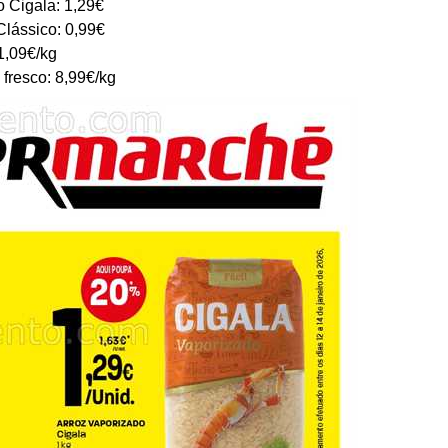
o Cigala: 1,29€
lássico: 0,99€
1,09€/kg
 fresco: 8,99€/kg