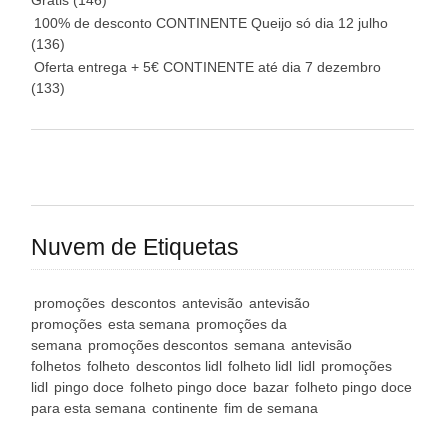
Grátis
(146)
100% de desconto CONTINENTE Queijo só dia 12 julho
(136)
Oferta entrega + 5€ CONTINENTE até dia 7 dezembro
(133)
Nuvem de Etiquetas
promoções
descontos
antevisão
antevisão
promoções
esta semana
promoções da
semana
promoções descontos
semana
antevisão
folhetos
folheto
descontos lidl
folheto lidl
lidl
promoções
lidl
pingo doce
folheto pingo doce
bazar
folheto pingo doce
para esta semana
continente
fim de semana