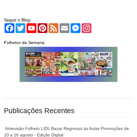
Seguir o Blog:
Facebook
Twitter
YouTube
Pinterest
Feed
Email
Messenger
Instagram
Folhetos da Semana:
Publicações Recentes
Antevisão Folheto LIDL Bazar Regresso às Aulas Promoções de
10 a 16 agosto - Edição Digital