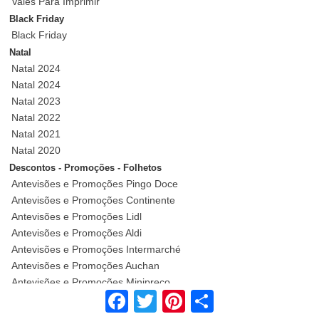
Vales Para Imprimir
Black Friday
Black Friday
Natal
Natal 2024
Natal 2024
Natal 2023
Natal 2022
Natal 2021
Natal 2020
Descontos - Promoções - Folhetos
Antevisões e Promoções Pingo Doce
Antevisões e Promoções Continente
Antevisões e Promoções Lidl
Antevisões e Promoções Aldi
Antevisões e Promoções Intermarché
Antevisões e Promoções Auchan
Antevisões e Promoções Minipreço
Facebook
Twitter
Pinterest
Share
Antevisões e Promoções E-Leclerc
Antevisões e Promoções El Corte Inglés