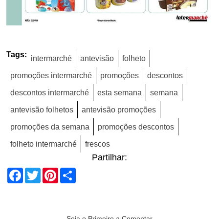
Tags:
intermarché
antevisão
folheto
promoções intermarché
promoções
descontos
descontos intermarché
esta semana
semana
antevisão folhetos
antevisão promoções
promoções da semana
promoções descontos
folheto intermarché
frescos
Partilhar:
Facebook
Twitter
Pinterest
Share
Seja o Primeiro a Comentar