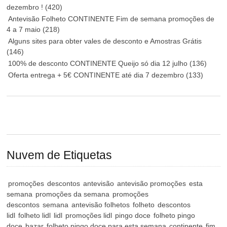
dezembro !
(420)
Antevisão Folheto CONTINENTE Fim de semana promoções de
4 a 7 maio
(218)
Alguns sites para obter vales de desconto e Amostras Grátis
(146)
100% de desconto CONTINENTE Queijo só dia 12 julho
(136)
Oferta entrega + 5€ CONTINENTE até dia 7 dezembro
(133)
Nuvem de Etiquetas
promoções
descontos
antevisão
antevisão promoções
esta
semana
promoções da semana
promoções
descontos
semana
antevisão folhetos
folheto
descontos
lidl
folheto lidl
lidl
promoções lidl
pingo doce
folheto pingo
doce
bazar
folheto pingo doce para esta semana
continente
fim