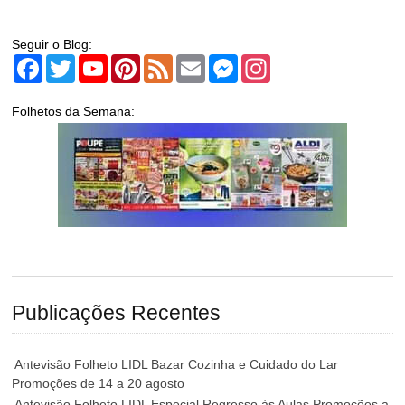
Seguir o Blog:
Facebook
Twitter
YouTube
Pinterest
Feed
Email
Messenger
Instagram
Folhetos da Semana:
Publicações Recentes
Antevisão Folheto LIDL Bazar Cozinha e Cuidado do Lar
Promoções de 14 a 20 agosto
Antevisão Folheto LIDL Especial Regresso às Aulas Promoções a