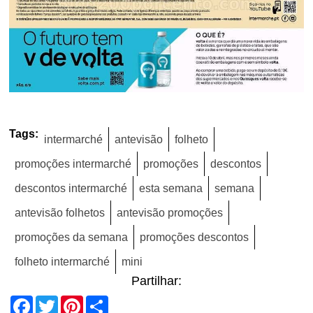
Tags:
intermarché
antevisão
folheto
promoções intermarché
promoções
descontos
descontos intermarché
esta semana
semana
antevisão folhetos
antevisão promoções
promoções da semana
promoções descontos
folheto intermarché
mini
Partilhar:
Facebook
Twitter
Pinterest
Share