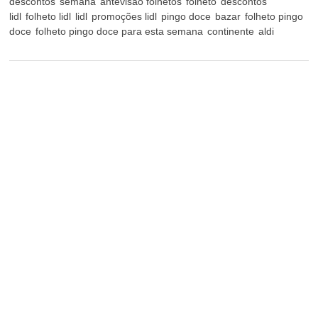
descontos
semana
antevisão folhetos
folheto
descontos
lidl
folheto lidl
lidl
promoções lidl
pingo doce
bazar
folheto pingo
doce
folheto pingo doce para esta semana
continente
aldi