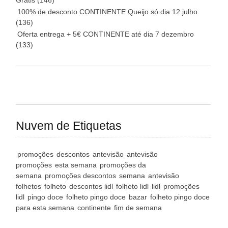
Grátis
(146)
100% de desconto CONTINENTE Queijo só dia 12 julho
(136)
Oferta entrega + 5€ CONTINENTE até dia 7 dezembro
(133)
Nuvem de Etiquetas
promoções
descontos
antevisão
antevisão
promoções
esta semana
promoções da
semana
promoções descontos
semana
antevisão
folhetos
folheto
descontos lidl
folheto lidl
lidl
promoções
lidl
pingo doce
folheto pingo doce
bazar
folheto pingo doce
para esta semana
continente
fim de semana