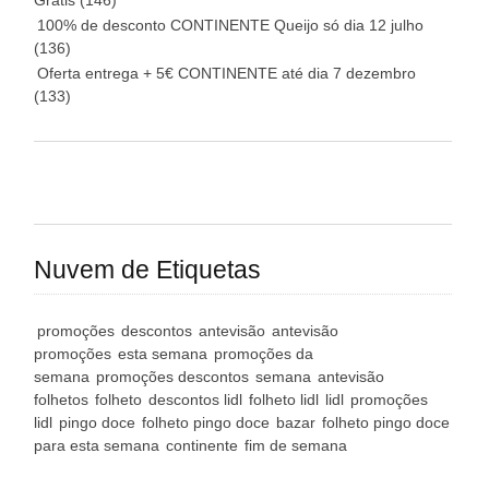
Grátis
(146)
100% de desconto CONTINENTE Queijo só dia 12 julho
(136)
Oferta entrega + 5€ CONTINENTE até dia 7 dezembro
(133)
Nuvem de Etiquetas
promoções
descontos
antevisão
antevisão
promoções
esta semana
promoções da
semana
promoções descontos
semana
antevisão
folhetos
folheto
descontos lidl
folheto lidl
lidl
promoções
lidl
pingo doce
folheto pingo doce
bazar
folheto pingo doce
para esta semana
continente
fim de semana