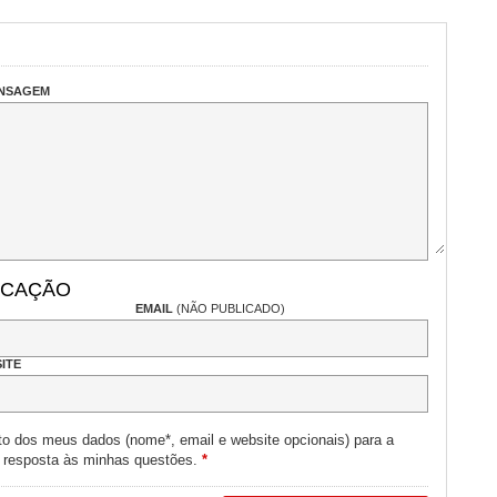
ENSAGEM
ICAÇÃO
EMAIL
(NÃO PUBLICADO)
ITE
to dos meus dados (nome*, email e website opcionais) para a
e resposta às minhas questões.
*