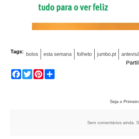
Tags:
bolos
esta semana
folheto
jumbo.pt
antevis
Parti
Facebook
Twitter
Pinterest
Share
Seja o Primei
Sem comentários ainda. S