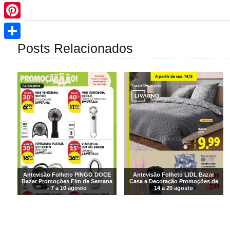
Pinterest
Share
Posts Relacionados
Antevisão Folheto PINGO DOCE
Antevisão Folheto LIDL Bazar
Bazar Promoções Fim de Semana
Casa e Decoração Promoções de
- 7 a 10 agosto
14 a 20 agosto