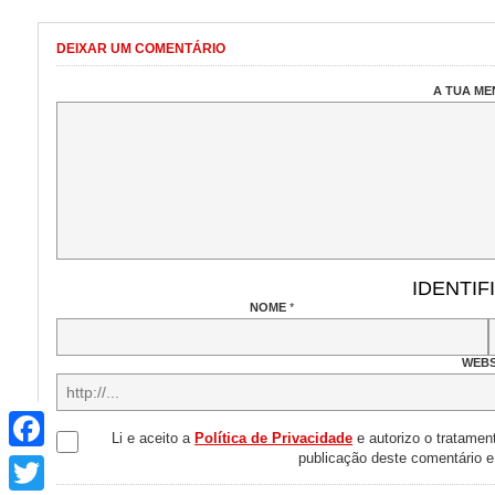
DEIXAR UM COMENTÁRIO
A TUA M
IDENTIF
NOME
*
WEBS
Facebook
Li e aceito a
Política de Privacidade
e autorizo o tratamen
publicação deste comentário 
Twitter