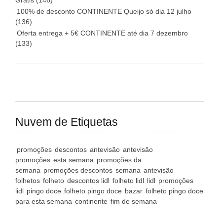
Grátis
(146)
100% de desconto CONTINENTE Queijo só dia 12 julho
(136)
Oferta entrega + 5€ CONTINENTE até dia 7 dezembro
(133)
Nuvem de Etiquetas
promoções
descontos
antevisão
antevisão
promoções
esta semana
promoções da
semana
promoções descontos
semana
antevisão
folhetos
folheto
descontos lidl
folheto lidl
lidl
promoções
lidl
pingo doce
folheto pingo doce
bazar
folheto pingo doce
para esta semana
continente
fim de semana