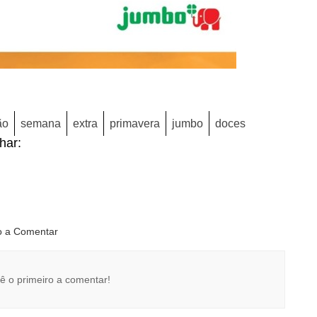
ão
semana
extra
primavera
jumbo
doces
lhar:
ro a Comentar
ê o primeiro a comentar!