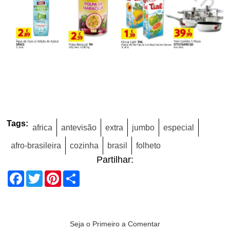
Tags:
africa
antevisão
extra
jumbo
especial
afro-brasileira
cozinha
brasil
folheto
Partilhar:
Facebook
Twitter
Pinterest
Share
Seja o Primeiro a Comentar