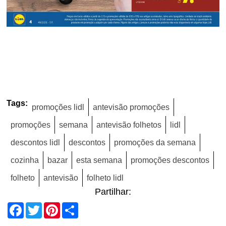
Tags:
promoções lidl
antevisão promoções
promoções
semana
antevisão folhetos
lidl
descontos lidl
descontos
promoções da semana
cozinha
bazar
esta semana
promoções descontos
folheto
antevisão
folheto lidl
Partilhar:
Facebook
Twitter
Pinterest
Share