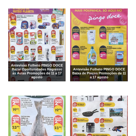
Antevisão Folheto PINGO DOCE
Bazar Oportunidades Regresso
Antevisão Folheto PINGO DOCE
às Aulas Promoções de 11 a 17
Baixa de Preços Promoções de 11
agosto
a 17 agosto