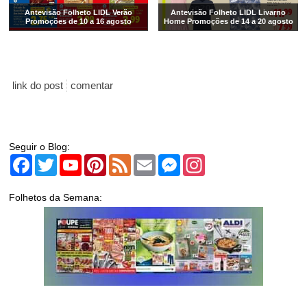
Antevisão Folheto LIDL Verão
Antevisão Folheto LIDL Livarno
Promoções de 10 a 16 agosto
Home Promoções de 14 a 20 agosto
link do post
comentar
Seguir o Blog:
Facebook
Twitter
YouTube
Pinterest
Feed
Email
Messenger
Instagram
Folhetos da Semana: