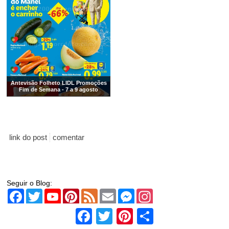
Antevisão Folheto LIDL Promoções
Fim de Semana - 7 a 9 agosto
link do post
comentar
Seguir o Blog:
Facebook
Twitter
YouTube
Pinterest
Feed
Email
Messenger
Instagram
Facebook
Twitter
Pinterest
Share
Folhetos da Semana: