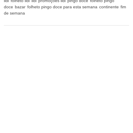
lidl
folheto lidl
lidl
promoções lidl
pingo doce
folheto pingo
doce
bazar
folheto pingo doce para esta semana
continente
fim
de semana