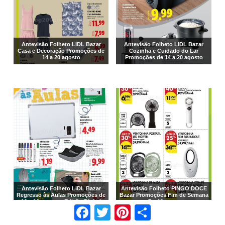
Antevisão Folheto LIDL Bazar
Antevisão Folheto LIDL Bazar
Casa e Decoração Promoções de
Cozinha e Cuidado do Lar
14 a 20 agosto
Promoções de 14 a 20 agosto
Antevisão Folheto LIDL Bazar
Antevisão Folheto PINGO DOCE
Regresso às Aulas Promoções de
Bazar Promoções Fim de Semana
10 a 16 agosto - Edição Digital
- 7 a 10 agosto
Facebook
Twitter
Pinterest
Share