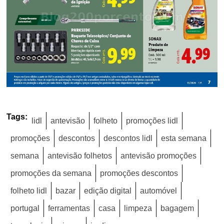
Tags:
lidl
antevisão
folheto
promoções lidl
promoções
descontos
descontos lidl
esta semana
semana
antevisão folhetos
antevisão promoções
promoções da semana
promoções descontos
folheto lidl
bazar
edição digital
automóvel
portugal
ferramentas
casa
limpeza
bagagem