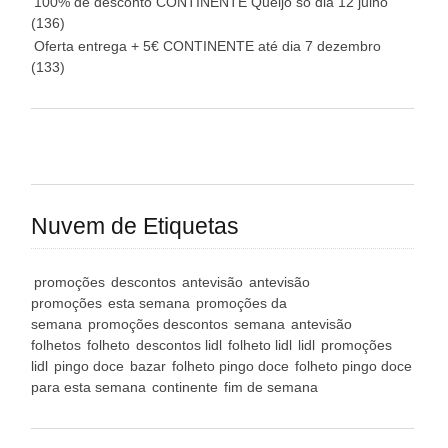
100% de desconto CONTINENTE Queijo só dia 12 julho
(136)
Oferta entrega + 5€ CONTINENTE até dia 7 dezembro
(133)
Nuvem de Etiquetas
promoções
descontos
antevisão
antevisão
promoções
esta semana
promoções da
semana
promoções descontos
semana
antevisão
folhetos
folheto
descontos lidl
folheto lidl
lidl
promoções
lidl
pingo doce
bazar
folheto pingo doce
folheto pingo doce
para esta semana
continente
fim de semana