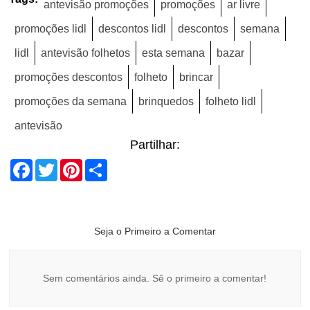
antevisão promoções
promoções
ar livre
promoções lidl
descontos lidl
descontos
semana
lidl
antevisão folhetos
esta semana
bazar
promoções descontos
folheto
brincar
promoções da semana
brinquedos
folheto lidl
antevisão
Partilhar:
Facebook
Twitter
Pinterest
Share
Seja o Primeiro a Comentar
Sem comentários ainda. Sê o primeiro a comentar!