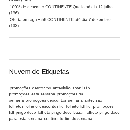
Grátis
(146)
100% de desconto CONTINENTE Queijo só dia 12 julho
(136)
Oferta entrega + 5€ CONTINENTE até dia 7 dezembro
(133)
Nuvem de Etiquetas
promoções
descontos
antevisão
antevisão
promoções
esta semana
promoções da
semana
promoções descontos
semana
antevisão
folhetos
folheto
descontos lidl
folheto lidl
lidl
promoções
lidl
pingo doce
folheto pingo doce
bazar
folheto pingo doce
para esta semana
continente
fim de semana