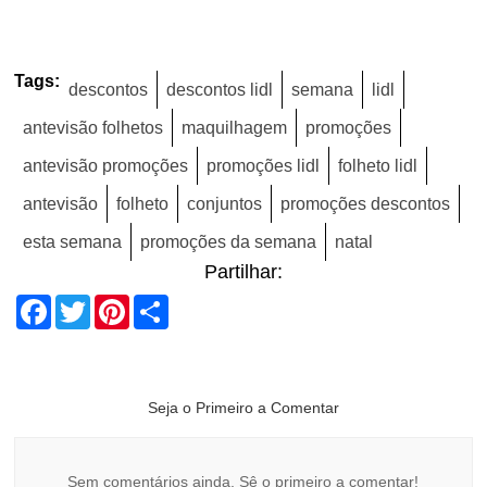
Tags:
descontos
descontos lidl
semana
lidl
antevisão folhetos
maquilhagem
promoções
antevisão promoções
promoções lidl
folheto lidl
antevisão
folheto
conjuntos
promoções descontos
esta semana
promoções da semana
natal
Partilhar:
Facebook
Twitter
Pinterest
Share
Seja o Primeiro a Comentar
Sem comentários ainda. Sê o primeiro a comentar!