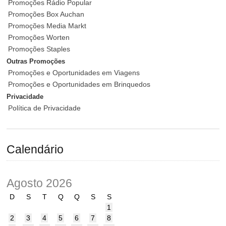
Promoções Rádio Popular
Promoções Box Auchan
Promoções Media Markt
Promoções Worten
Promoções Staples
Outras Promoções
Promoções e Oportunidades em Viagens
Promoções e Oportunidades em Brinquedos
Privacidade
Política de Privacidade
Calendário
Agosto 2026
D
S
T
Q
Q
S
S
1
2
3
4
5
6
7
8