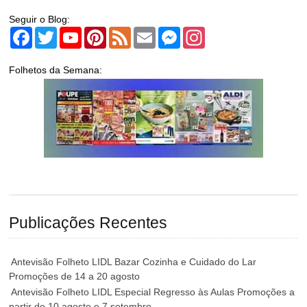
Seguir o Blog:
Facebook
Twitter
YouTube
Pinterest
Feed
Email
Messenger
Instagram
Folhetos da Semana:
Publicações Recentes
Antevisão Folheto LIDL Bazar Cozinha e Cuidado do Lar
Promoções de 14 a 20 agosto
Antevisão Folheto LIDL Especial Regresso às Aulas Promoções a
partir de 10 agosto e 7 setembro