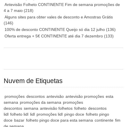
Antevisão Folheto CONTINENTE Fim de semana promoções de
4 a 7 maio
(218)
Alguns sites para obter vales de desconto e Amostras Grátis
(146)
100% de desconto CONTINENTE Queijo só dia 12 julho
(136)
Oferta entrega + 5€ CONTINENTE até dia 7 dezembro
(133)
Nuvem de Etiquetas
promoções
descontos
antevisão
antevisão promoções
esta
semana
promoções da semana
promoções
descontos
semana
antevisão folhetos
folheto
descontos
lidl
folheto lidl
lidl
promoções lidl
pingo doce
folheto pingo
doce
bazar
folheto pingo doce para esta semana
continente
fim
de semana