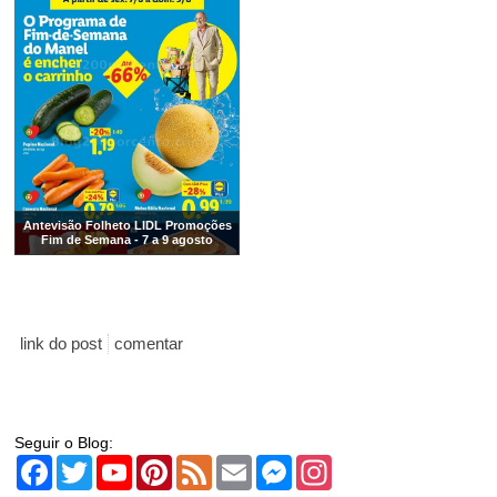
Antevisão Folheto LIDL Promoções
Fim de Semana - 7 a 9 agosto
link do post
comentar
Seguir o Blog:
Facebook
Twitter
YouTube
Pinterest
Feed
Email
Messenger
Instagram