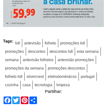
Tags:
lidl
antevisão
folheto
promoções lidl
promoções
descontos
descontos lidl
esta semana
semana
antevisão folhetos
antevisão promoções
promoções da semana
promoções descontos
folheto lidl
silvercrest
eletrodomésticos
portugal
cozinha
casa
tecnologia
limpeza
Partilhar:
Facebook
Twitter
Pinterest
Share