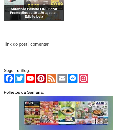
Antevisão Folheto LIDL Bazar
Promoções de 10 a 20 agosto -
Edição Loja
link do post
comentar
Seguir o Blog:
Facebook
Twitter
YouTube
Pinterest
Feed
Email
Messenger
Instagram
Folhetos da Semana: