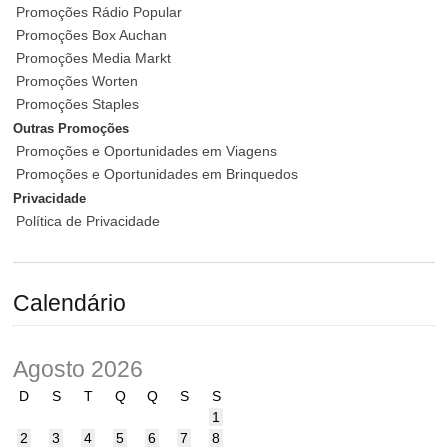
Promoções Rádio Popular
Promoções Box Auchan
Promoções Media Markt
Promoções Worten
Promoções Staples
Outras Promoções
Promoções e Oportunidades em Viagens
Promoções e Oportunidades em Brinquedos
Privacidade
Política de Privacidade
Calendário
Agosto 2026
D
S
T
Q
Q
S
S
1
2
3
4
5
6
7
8