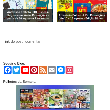
Antevisão Folheto LIDL Especial
Regresso às Aulas Promoções a
Antevisão Folheto LIDL Promoções
partir de 10 agosto e 7 setembro
de 10 a 16 agosto - Edição Digital
link do post
comentar
Seguir o Blog:
Facebook
Twitter
YouTube
Pinterest
Feed
Email
Messenger
Instagram
Folhetos da Semana: