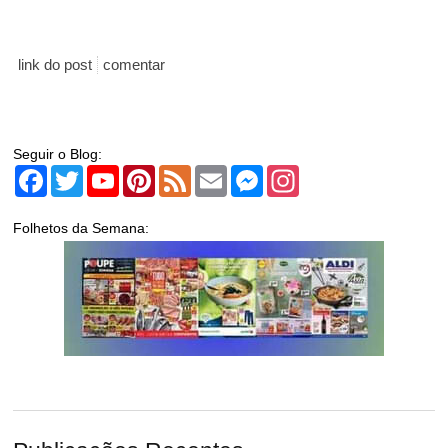
link do post
comentar
Seguir o Blog:
Facebook
Twitter
YouTube
Pinterest
Feed
Email
Messenger
Instagram
Folhetos da Semana: