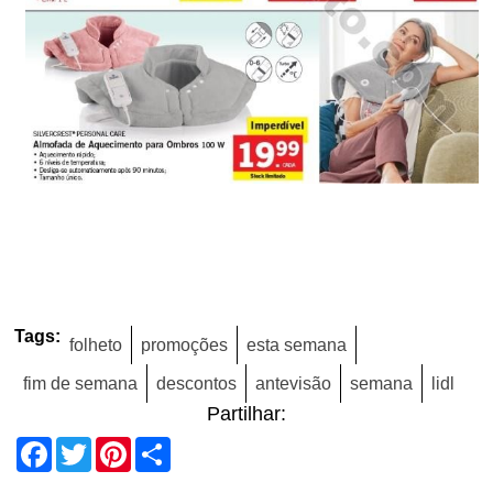
Tags:
folheto
promoções
esta semana
fim de semana
descontos
antevisão
semana
lidl
Partilhar:
Facebook
Twitter
Pinterest
Share