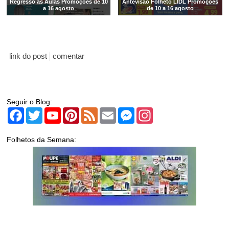
Regresso às Aulas Promoções de 10
Antevisão Folheto LIDL Promoções
a 16 agosto
de 10 a 16 agosto
link do post
comentar
Seguir o Blog:
Facebook
Twitter
YouTube
Pinterest
Feed
Email
Messenger
Instagram
Folhetos da Semana: