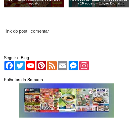
agosto
a 16 agosto - Edição Digital
link do post
comentar
Seguir o Blog:
Facebook
Twitter
YouTube
Pinterest
Feed
Email
Messenger
Instagram
Folhetos da Semana: