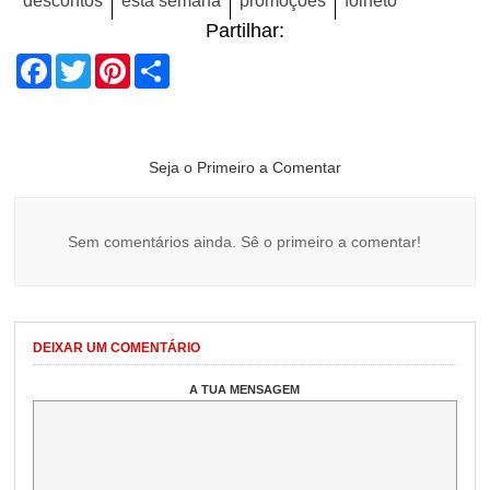
descontos
esta semana
promoções
folheto
Partilhar:
Facebook
Twitter
Pinterest
Share
Seja o Primeiro a Comentar
Sem comentários ainda. Sê o primeiro a comentar!
DEIXAR UM COMENTÁRIO
A TUA MENSAGEM