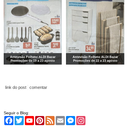
Antevisão Folheto ALDI Bazar
Antevisão Folheto ALDI Bazar
Promoções de 19 a 23 agosto
Promoções de 22 a 23 agosto
link do post
comentar
Seguir o Blog:
Facebook
Twitter
YouTube
Pinterest
Feed
Email
Messenger
Instagram