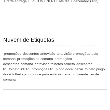
Oferta entrega + 5€ CONTINENTE até dia 7 dezembro
(133)
Nuvem de Etiquetas
promoções
descontos
antevisão
antevisão promoções
esta
semana
promoções da semana
promoções
descontos
semana
antevisão folhetos
folheto
descontos
lidl
folheto lidl
lidl
promoções lidl
pingo doce
bazar
folheto pingo
doce
folheto pingo doce para esta semana
continente
fim de
semana