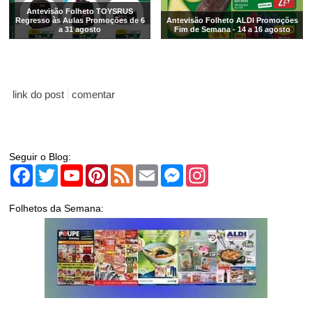
Antevisão Folheto TOYSRUS
Regresso às Aulas Promoções de 6
Antevisão Folheto ALDI Promoções
a 31 agosto
Fim de Semana - 14 a 16 agosto
link do post
comentar
Seguir o Blog:
Facebook
Twitter
YouTube
Pinterest
Feed
Email
Messenger
Instagram
Folhetos da Semana: