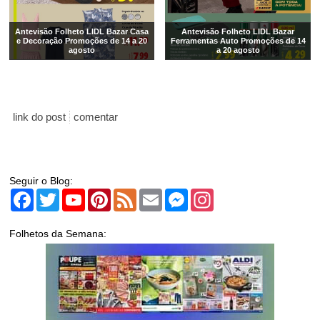
Antevisão Folheto LIDL Bazar Casa
Antevisão Folheto LIDL Bazar
e Decoração Promoções de 14 a 20
Ferramentas Auto Promoções de 14
agosto
a 20 agosto
link do post
comentar
Seguir o Blog:
Facebook
Twitter
YouTube
Pinterest
Feed
Email
Messenger
Instagram
Folhetos da Semana: