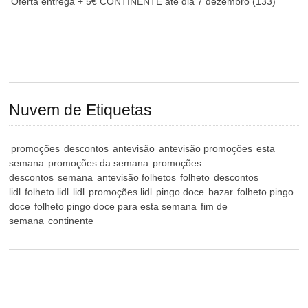
Oferta entrega + 5€ CONTINENTE até dia 7 dezembro
(133)
Nuvem de Etiquetas
promoções
descontos
antevisão
antevisão promoções
esta
semana
promoções da semana
promoções
descontos
semana
antevisão folhetos
folheto
descontos
lidl
folheto lidl
lidl
promoções lidl
pingo doce
bazar
folheto pingo
doce
folheto pingo doce para esta semana
fim de
semana
continente