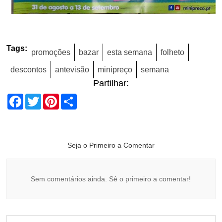
Tags:
promoções
bazar
esta semana
folheto
descontos
antevisão
minipreço
semana
Partilhar:
Facebook
Twitter
Pinterest
Share
Seja o Primeiro a Comentar
Sem comentários ainda. Sê o primeiro a comentar!