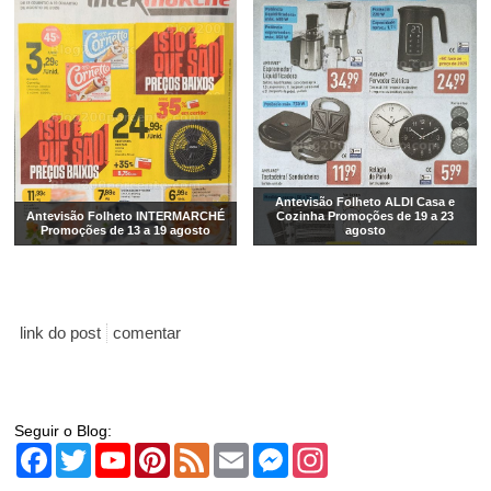
Antevisão Folheto ALDI Casa e
Antevisão Folheto INTERMARCHÉ
Cozinha Promoções de 19 a 23
Promoções de 13 a 19 agosto
agosto
link do post
comentar
Seguir o Blog:
Facebook
Twitter
YouTube
Pinterest
Feed
Email
Messenger
Instagram