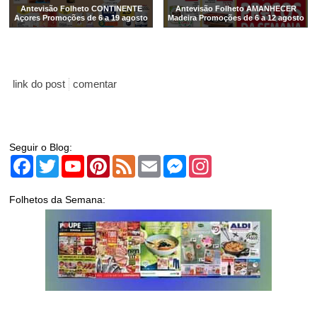
Antevisão Folheto CONTINENTE
Antevisão Folheto AMANHECER
Açores Promoções de 6 a 19 agosto
Madeira Promoções de 6 a 12 agosto
link do post
comentar
Seguir o Blog:
Facebook
Twitter
YouTube
Pinterest
Feed
Email
Messenger
Instagram
Folhetos da Semana: