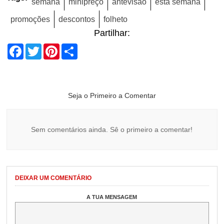
semana
minipreço
antevisão
esta semana
promoções
descontos
folheto
Partilhar:
Facebook
Twitter
Pinterest
Share
Seja o Primeiro a Comentar
Sem comentários ainda. Sê o primeiro a comentar!
DEIXAR UM COMENTÁRIO
A TUA MENSAGEM