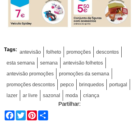
Tags:
antevisão
folheto
promoções
descontos
esta semana
semana
antevisão folhetos
antevisão promoções
promoções da semana
promoções descontos
pepco
brinquedos
portugal
lazer
ar livre
sazonal
moda
criança
Partilhar:
Facebook
Twitter
Pinterest
Share