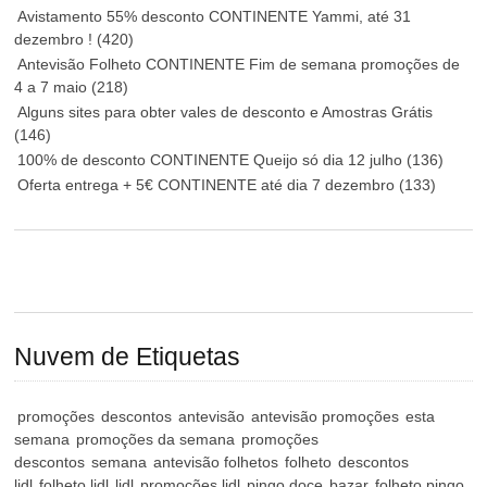
Avistamento 55% desconto CONTINENTE Yammi, até 31
dezembro !
(420)
Antevisão Folheto CONTINENTE Fim de semana promoções de
4 a 7 maio
(218)
Alguns sites para obter vales de desconto e Amostras Grátis
(146)
100% de desconto CONTINENTE Queijo só dia 12 julho
(136)
Oferta entrega + 5€ CONTINENTE até dia 7 dezembro
(133)
Nuvem de Etiquetas
promoções
descontos
antevisão
antevisão promoções
esta
semana
promoções da semana
promoções
descontos
semana
antevisão folhetos
folheto
descontos
lidl
folheto lidl
lidl
promoções lidl
pingo doce
bazar
folheto pingo