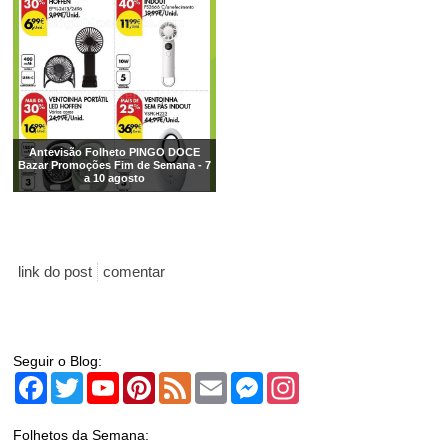
Antevisão Folheto PINGO DOCE
Bazar Promoções Fim de Semana - 7
a 10 agosto
link do post
comentar
Seguir o Blog:
Facebook
Twitter
YouTube
Pinterest
Feed
Email
Messenger
Instagram
Folhetos da Semana: