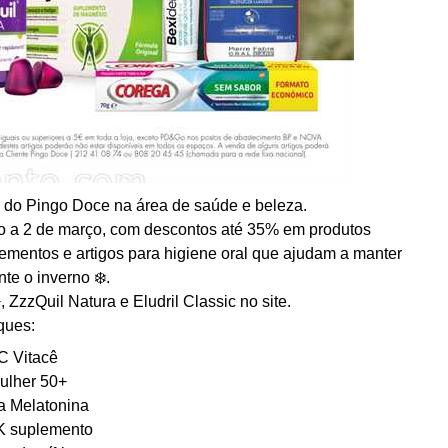
 do Pingo Doce na área de saúde e beleza.
iro a 2 de março, com descontos até 35% em produtos
lementos e artigos para higiene oral que ajudam a manter
te o inverno ❄️.
zzQuil Natura e Eludril Classic no site.
ques:
C Vitacê
ulher 50+
a Melatonina
 suplemento