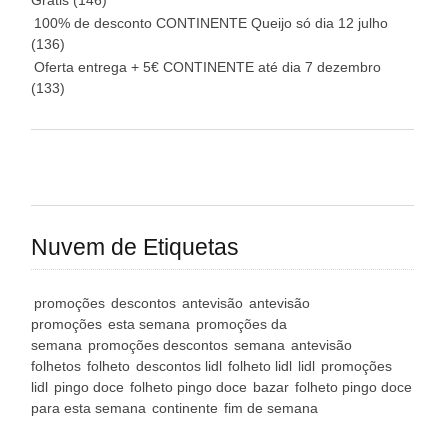
Grátis
(146)
100% de desconto CONTINENTE Queijo só dia 12 julho
(136)
Oferta entrega + 5€ CONTINENTE até dia 7 dezembro
(133)
Nuvem de Etiquetas
promoções
descontos
antevisão
antevisão
promoções
esta semana
promoções da
semana
promoções descontos
semana
antevisão
folhetos
folheto
descontos lidl
folheto lidl
lidl
promoções
lidl
pingo doce
folheto pingo doce
bazar
folheto pingo doce
para esta semana
continente
fim de semana