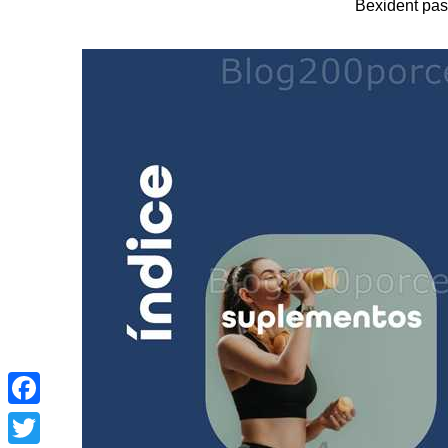
Bexident past
Facebook
Twitter