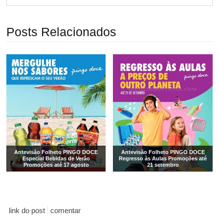
Posts Relacionados
Antevisão Folheto PINGO DOCE
Antevisão Folheto PINGO DOCE
Especial Bebidas de Verão
Regresso às Aulas Promoções até
Promoções até 17 agosto
21 setembro
link do post
comentar