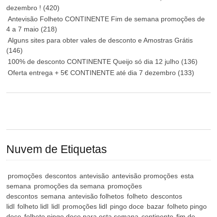
dezembro !
(420)
Antevisão Folheto CONTINENTE Fim de semana promoções de
4 a 7 maio
(218)
Alguns sites para obter vales de desconto e Amostras Grátis
(146)
100% de desconto CONTINENTE Queijo só dia 12 julho
(136)
Oferta entrega + 5€ CONTINENTE até dia 7 dezembro
(133)
Nuvem de Etiquetas
promoções
descontos
antevisão
antevisão promoções
esta
semana
promoções da semana
promoções
descontos
semana
antevisão folhetos
folheto
descontos
lidl
folheto lidl
lidl
promoções lidl
pingo doce
bazar
folheto pingo
doce
folheto pingo doce para esta semana
continente
fim de