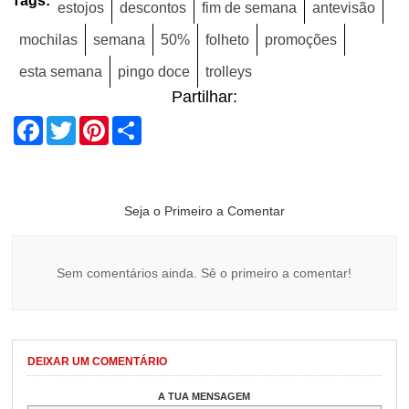
Tags:
estojos
descontos
fim de semana
antevisão
mochilas
semana
50%
folheto
promoções
esta semana
pingo doce
trolleys
Partilhar:
Facebook
Twitter
Pinterest
Share
Seja o Primeiro a Comentar
Sem comentários ainda. Sê o primeiro a comentar!
DEIXAR UM COMENTÁRIO
A TUA MENSAGEM